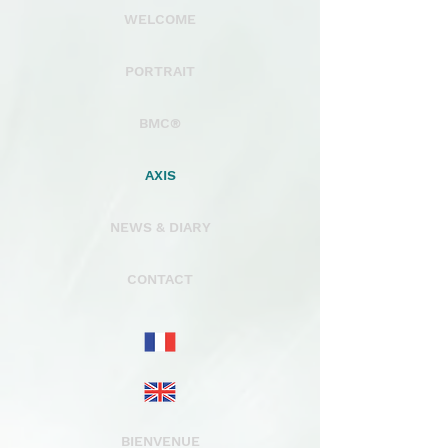
WELCOME
PORTRAIT
BMC®
AXIS
NEWS & DIARY
CONTACT
BIENVENUE