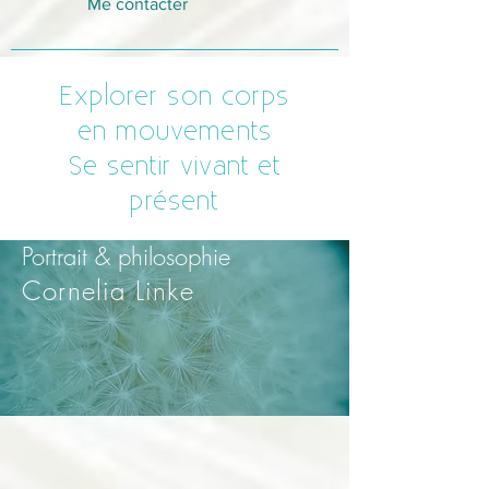
Me contacter
Explorer son corps
en mouvements
Se sentir vivant et
présent
Portrait & philosophie
Cornelia Linke